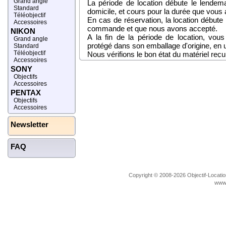
Grand angle
La période de location débute le lendem
Standard
domicile, et cours pour la durée que vous 
Téléobjectif
En cas de réservation, la location débute
Accessoires
commande et que nous avons accepté.
NIKON
A la fin de la période de location, vous 
Grand angle
protégé dans son emballage d'origine, en ut
Standard
Téléobjectif
Nous vérifions le bon état du matériel reçu
Accessoires
SONY
L'assurance
Objectifs
Nous tenons à attirer votre attention su
Accessoires
PENTAX
location : la facture pouvant atteindre plusi
Objectifs
Tout notre matériel est bien évidemment a
Accessoires
est sous votre responsabilité, c'est vers 
Nous vous conseillons fortement de vérifi
Newsletter
le cas d'une location de matériel photogra
Si vous n'êtes pas déjà assuré ou si la
(n'hésitez pas à interroger votre assure
FAQ
proposée au moment de votre commande
Pour plus de détails, consultez la page 
Copyright © 2008-2026 Objectif-Location
www.