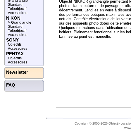
Grand angle
Objectif NIKKOR grand-angle permettant le
Standard
photos d'architecture et de paysage et offr
Téléobjectif
décentrement. Lentilles en verre à dispersio
Accessoires
des performances optiques maximales avec
NIKON
actuels. Contrôle électronique de l'ouvertu
Grand angle
sur des appareils photo dotés de télémètre
Standard
Quelques restrictions dans l'utilisation de
Téléobjectif
boitiers. Pleinement fonctionnel sur les boi
Accessoires
La mise au point est manuelle.
SONY
Objectifs
Accessoires
PENTAX
Objectifs
Accessoires
Newsletter
FAQ
Copyright © 2008-2026 Objectif-Location
www.