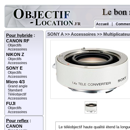
|
Accueil
Commen
SONY A
>>
Accessoires
>> Multiplicate
Pour hybride
:
CANON RF
Objectifs
Accessoires
NIKON Z
Objectifs
Accessoires
SONY E
Objectifs
Accessoires
Micro 4/3
Grand angle
Standard
Téléobjectif
Accessoires
FUJI
Objectifs
Accessoires
Pour reflex
:
CANON
Le téléobjectif haute qualité étend la longu