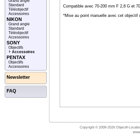
Grand angle
Standard
Compatible avec 70-200 mm F 2,8 G et 
Téléobjectif
Accessoires
*Mise au point manuelle avec cet objectif
NIKON
Grand angle
Standard
Téléobjectif
Accessoires
SONY
Objectifs
Accessoires
PENTAX
Objectifs
Accessoires
Newsletter
FAQ
Copyright © 2008-2026 Objectif-Location
www.