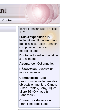
Contact
Tarifs :
Les tarifs sont affichés
TTC.
Frais d'expédition :
Ils
incluent un aller et un retour
du colis, assurance transport
comprise, en France
métropolitaine.
Durée de location :
Location
à la semaine.
Assurance :
Optionnelle.
Réservation :
Jusqu'à un
mois à l'avance.
Compatibilité :
Nous
proposons actuellement des
objectifs en monture Canon,
Nikon, Pentax, Sony, Fuji et
Micro 4/3 (Olympus &
Panasonic).
Couverture du service :
France métropolitaine.