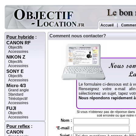
|
Accueil
Commen
Comment nous contacter?
Pour hybride
:
CANON RF
Objectifs
Accessoires
NIKON Z
Objectifs
Accessoires
SONY E
Objectifs
Accessoires
Le formulaire ci-dessous est à vo
Micro 4/3
Renseignez votre e-mail afi
Grand angle
sélectionnez un sujet, tapez vo
Standard
Nous répondons rapidement 
Téléobjectif
Accessoires
FUJI
Si vous n'obtenez pas de réponse dans l
Objectifs
soit erronée ou que notre
Accessoires
Nom :
Pour reflex
:
*
E-mail :
CANON
Sujet :