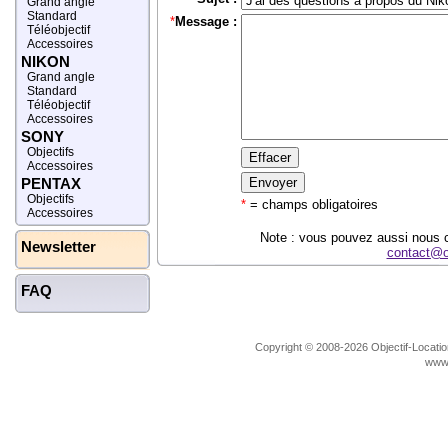
Grand angle
Standard
*
Message :
Téléobjectif
Accessoires
NIKON
Grand angle
Standard
Téléobjectif
Accessoires
SONY
Objectifs
Accessoires
PENTAX
Objectifs
*
= champs obligatoires
Accessoires
Note : vous pouvez aussi nous c
Newsletter
contact@ob
FAQ
Copyright © 2008-2026 Objectif-Location
www.