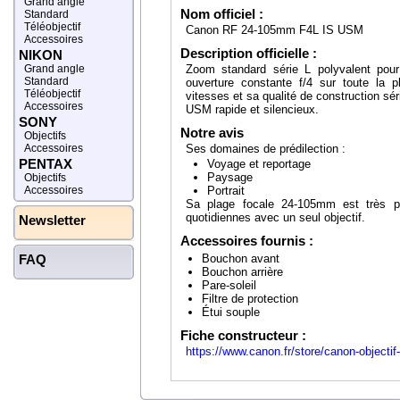
Grand angle
Nom officiel :
Standard
Téléobjectif
Canon RF 24-105mm F4L IS USM
Accessoires
Description officielle :
NIKON
Grand angle
Zoom standard série L polyvalent pou
Standard
ouverture constante f/4 sur toute la 
Téléobjectif
vitesses et sa qualité de construction sé
Accessoires
USM rapide et silencieux.
SONY
Notre avis
Objectifs
Accessoires
Ses domaines de prédilection :
PENTAX
Voyage et reportage
Paysage
Objectifs
Accessoires
Portrait
Sa plage focale 24-105mm est très pol
quotidiennes avec un seul objectif.
Newsletter
Accessoires fournis :
FAQ
Bouchon avant
Bouchon arrière
Pare-soleil
Filtre de protection
Étui souple
Fiche constructeur :
https://www.canon.fr/store/canon-objecti