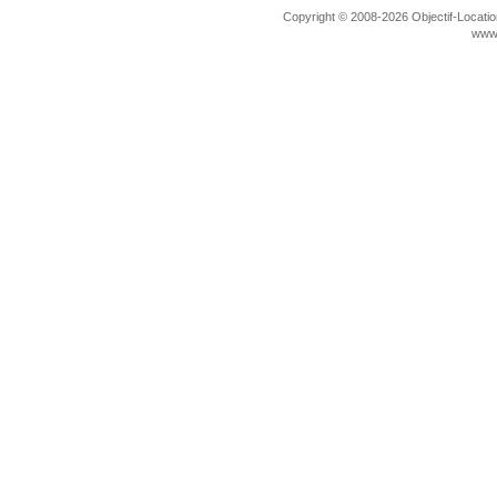
Copyright © 2008-2026 Objectif-Location
www.